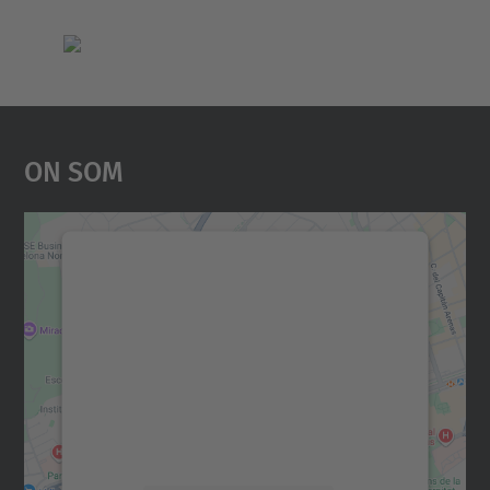
On Som
Necessitem el vostre
consentiment per carregar el
servei Google Maps!
Utilitzem un servei de tercers per incrustar
contingut del mapa que pugui recollir dades
sobre la vostra activitat. Reviseu-ne els
detalls i accepteu el servei per veure el
mapa.