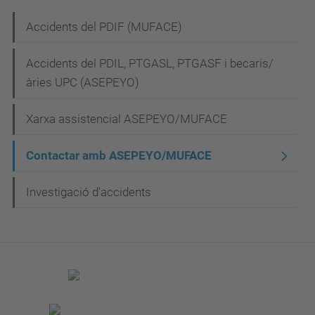
N
Accidents del PDIF (MUFACE)
a
Accidents del PDIL, PTGASL, PTGASF i becaris/
v
àries UPC (ASEPEYO)
e
g
Xarxa assistencial ASEPEYO/MUFACE
a
Contactar amb ASEPEYO/MUFACE
c
i
Investigació d'accidents
ó