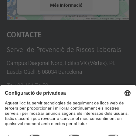
Més Informació
Accepta
Contacte
powered by
Usercentrics Consent
Management Platform
Servei de Prevenció de Riscos Laborals
Campus Diagonal Nord, Edifici VX (Vèrtex). Pl.
Eusebi Güell, 6 08034 Barcelona
Tel.
:
93 401 74 50
E-mail
:
servei.prevencio@(upc.edu)
Directori UPC
Formulari de contacte