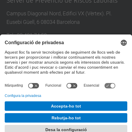
Servei de Prevenció de Riscos Laborals
Campus Diagonal Nord, Edifici VX (Vèrtex). Pl.
Eusebi Güell, 6 08034 Barcelona
Tel.
:
93 401 74 50
E-mail
:
servei.prevencio@(upc.edu)
Directori UPC
Formulari de contacte
© UPC
Servei de Prevenció de Riscos Laborals
Desenvolupat amb