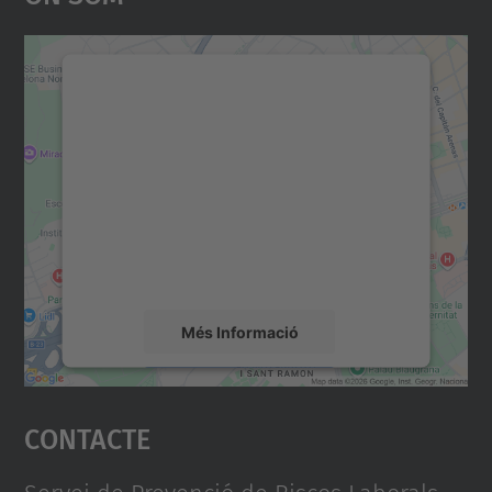
Necessitem el vostre
consentiment per carregar el
servei Google Maps!
Utilitzem un servei de tercers per incrustar
contingut del mapa que pugui recollir dades
sobre la vostra activitat. Reviseu-ne els
detalls i accepteu el servei per veure el
mapa.
Més Informació
Accepta
Contacte
powered by
Usercentrics Consent
Management Platform