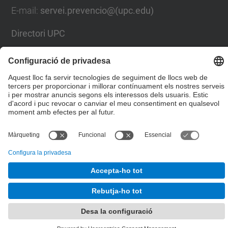
E-mail
:
servei.prevencio@(upc.edu)
Directori UPC
Formulari de contacte
© UPC
Servei de Prevenció de Riscos Laborals
Desenvolupat amb
Mapa del lloc
Accessibilitat
Avís legal
Configuració de privadesa