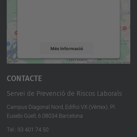
Utilitzem un servei de tercers per incrustar
contingut del mapa que pugui recollir dades
sobre la vostra activitat. Reviseu-ne els
detalls i accepteu el servei per veure el
mapa.
Més Informació
Accepta
Contacte
powered by
Usercentrics Consent
Management Platform
Servei de Prevenció de Riscos Laborals
Campus Diagonal Nord, Edifici VX (Vèrtex). Pl.
Eusebi Güell, 6 08034 Barcelona
Tel.
:
93 401 74 50