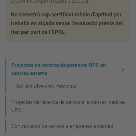
preventives que s'hagin d'adoptar.
No s'emetrà cap certificat mèdic d'aptitud per
treballs en alçada sense l'avaluació prèvia del
risc per part de l'SPRL.
N
Projectes de recerca de personal UPC en
centres externs
a
v
Sol·licitud revisió mèdica
e
Projectes de recerca de personal extern en centres
g
UPC
a
c
Contractació de serveis a empreses externes