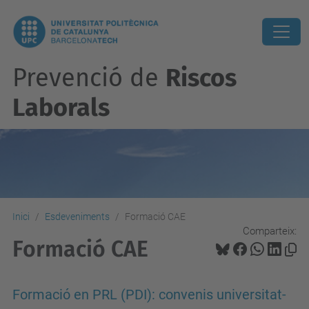
Prevenció de
Riscos
Laborals
Inici
Esdeveniments
Formació CAE
Comparteix:
Formació CAE
Formació en PRL (PDI): convenis universitat-