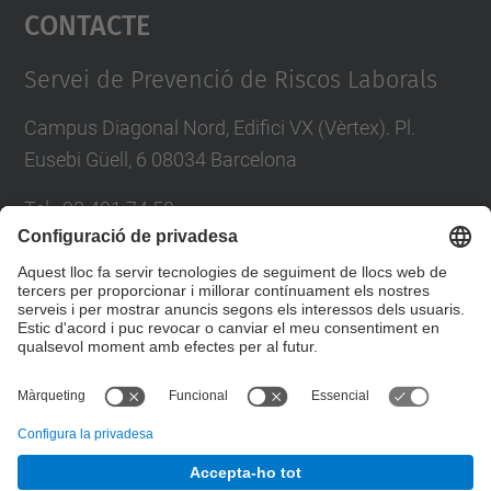
Contacte
powered by
Usercentrics Consent
Management Platform
Servei de Prevenció de Riscos Laborals
Campus Diagonal Nord, Edifici VX (Vèrtex). Pl.
Eusebi Güell, 6 08034 Barcelona
Tel.
:
93 401 74 50
E-mail
:
servei.prevencio@(upc.edu)
Directori UPC
Formulari de contacte
© UPC
Servei de Prevenció de Riscos Laborals