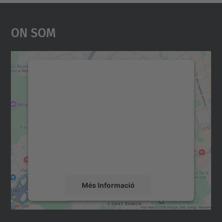
On Som
Necessitem el vostre
consentiment per carregar el
servei Google Maps!
Utilitzem un servei de tercers per incrustar
contingut del mapa que pugui recollir dades
sobre la vostra activitat. Reviseu-ne els
detalls i accepteu el servei per veure el
mapa.
Més Informació
Accepta